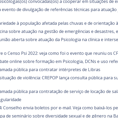
 psicólogas(os) convocadas(os) a cooperar em situações de 
a evento de divulgação de referências técnicas para atuação 
ariedade à população afetada pelas chuvas e de orientação à
ficina sobre atuação na gestão de emergências e desastres, 
união aberta sobre atuação da Psicologia na clínica e inter
re o Censo Psi 2022: veja como foi o evento que reuniu os C
ebate online sobre formação em Psicologia, DCNs e uso re
hamada pública para contratar intérpretes de Libras
situação de violência: CREPOP lança consulta pública para s
hamada pública para contratação de serviço de locação de sa
egularidade
: Conselho envia boletos por e-mail. Veja como baixá-los pe
cipa de seminário sobre diversidade sexual e de gênero na B