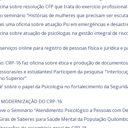
icina sobre resolução CFP que trata do exercício profissional
i o seminário “Histórias de mulheres que precisam ser escut
ais uma oficina sobre atuação Psi em emergências e desastr
icina sobre atuação de psicólogas na gestão integral de ris
serviços online para registro de pessoas física e jurídica e 
ção: CRP-16 faz oficina sobre ética e produção de document
essoras/es e estudantes! Participem da pesquisa: “Interlocuç
ino Superior”
ive’ sobre o papel da Psicologia no fortalecimento da Seguri
E MODERNIZAÇÃO DO CRP-16
ve o Seminário “Atendimento Psicológico a Pessoas com Defi
s Giras de Saberes para Saúde Mental da População Quilombo