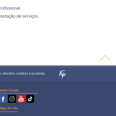
rofissional
restação de serviços
s devidos créditos é proibida.
Redes Sociais
Mapa do Site