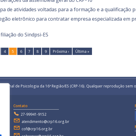
eliberações da assembleia geral do CRP-16
ipa de atividades voltadas para a formação e a qualificação p
regão eletrônico para contratar empresa especializada em p
iliação do Sindpsi-ES
4
5
6
7
8
9
Próxima ›
Última »
egional de Psicologia da 16ª Região/ES (CRP-16). Qualquer reprodução sem o
Contato
27-99941-9152
atendimento@crp16.org.br
cof@crp16.org.br