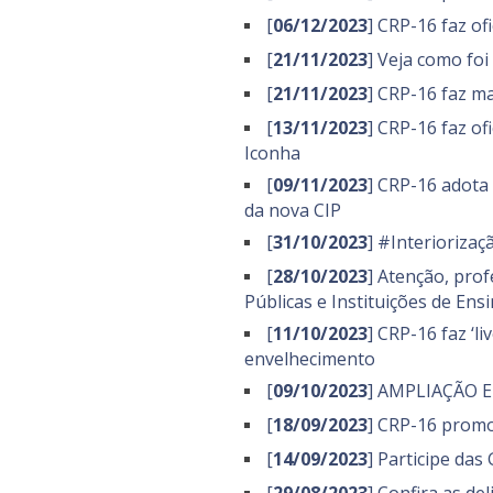
[
06/12/2023
] CRP-16 faz of
[
21/11/2023
] Veja como fo
[
21/11/2023
] CRP-16 faz m
[
13/11/2023
] CRP-16 faz of
Iconha
[
09/11/2023
] CRP-16 adota 
da nova CIP
[
31/10/2023
] #Interioriza
[
28/10/2023
] Atenção, prof
Públicas e Instituições de Ens
[
11/10/2023
] CRP-16 faz ‘l
envelhecimento
[
09/10/2023
] AMPLIAÇÃO 
[
18/09/2023
] CRP-16 promo
[
14/09/2023
] Participe da