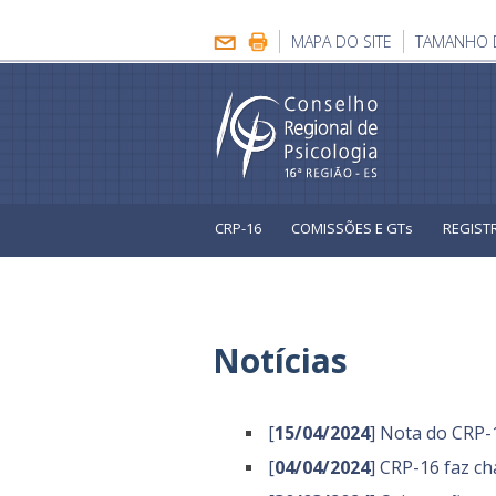
MAPA DO SITE
TAMANHO 
CRP-16
COMISSÕES E GTs
REGIST
Eleições Sistema Conselhos
Notícias
[
15/04/2024
] Nota do CRP-
[
04/04/2024
] CRP-16 faz ch