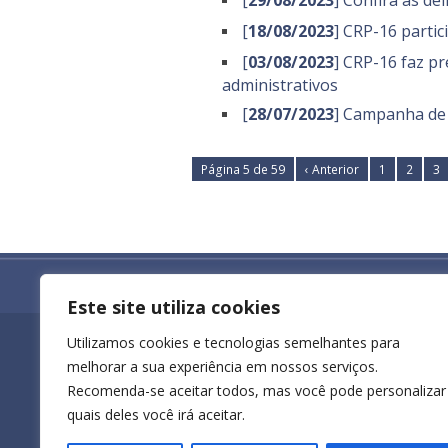
[
29/08/2023
] Confira as d
[
18/08/2023
] CRP-16 partic
[
03/08/2023
] CRP-16 faz p
administrativos
[
28/07/2023
] Campanha de f
Página 5 de 59
‹ Anterior
1
2
3
Todos os direitos reservados ao Conselho R
Este site utiliza cookies
Utilizamos cookies e tecnologias semelhantes para
Endereço
melhorar a sua experiência em nossos serviços.
Rua Des. Ferreira Coelho, 330
Recomenda-se aceitar todos, mas você pode personalizar
8º andar, Salas 804-808
quais deles você irá aceitar.
Praia do Suá, Vitória - ES
Atendimento ao público: