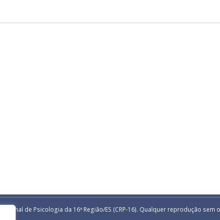
egional de Psicologia da 16ª Região/ES (CRP-16). Qualquer reprodução sem o