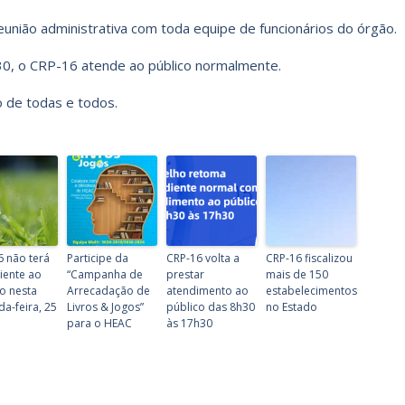
eunião administrativa com toda equipe de funcionários do órgão.
h30, o CRP-16 atende ao público normalmente.
 de todas e todos.
6 não terá
Participe da
CRP-16 volta a
CRP-16 fiscalizou
iente ao
“Campanha de
prestar
mais de 150
o nesta
Arrecadação de
atendimento ao
estabelecimentos
a-feira, 25
Livros & Jogos”
público das 8h30
no Estado
para o HEAC
às 17h30