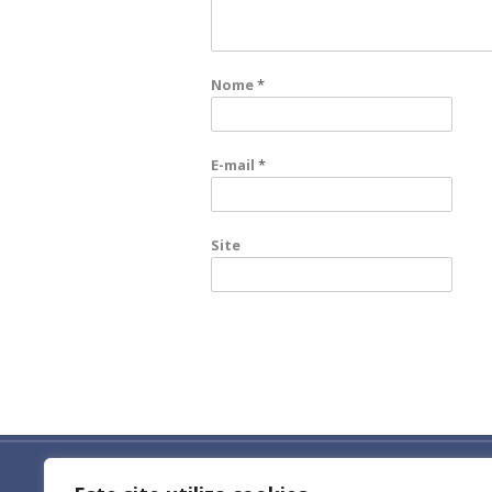
Nome
*
E-mail
*
Site
Todos os direitos reservados ao Conselho R