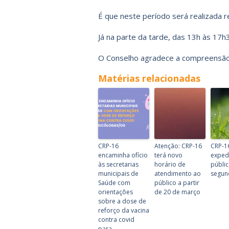
É que neste período será realizada r
Já na parte da tarde, das 13h às 17
O Conselho agradece a compreensão
Matérias relacionadas
CRP-16
Atenção: CRP-16
CRP-1
encaminha ofício
terá novo
exped
às secretarias
horário de
públic
municipais de
atendimento ao
segund
Saúde com
público a partir
orientações
de 20 de março
sobre a dose de
reforço da vacina
contra covid
para