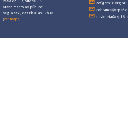
Praia do Suá, Vitória - ES
cof@crp16.org.br
Atendimento ao público:
cobranca@crp16.o
seg. a sex., das 8h30 às 17h30.
...
ouvidoria@crp16.o
(
ver mapa
)