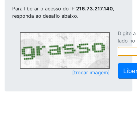
Para liberar o acesso
do IP
216.73.217.140
,
responda ao desafio abaixo.
Digite 
lado no
[trocar imagem]