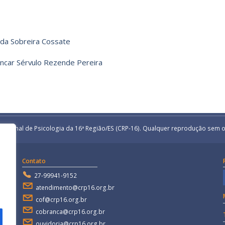
nda Sobreira Cossate
encar Sérvulo Rezende Pereira
egional de Psicologia da 16ª Região/ES (CRP-16). Qualquer reprodução sem o
Contato
27-99941-9152
atendimento@crp16.org.br
cof@crp16.org.br
cobranca@crp16.org.br
ouvidoria@crp16.org.br