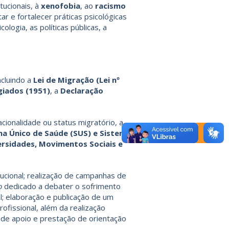
tucionais, à
xenofobia
, ao
racismo
 e fortalecer práticas psicológicas
ologia, as políticas públicas, a
ncluindo a
Lei de Migração (Lei nº
giados (1951)
, a
Declaração
cionalidade ou status migratório, a
ma Único de Saúde (SUS) e Sistema
ersidades, Movimentos Sociais e
tucional; realização de campanhas de
co
dedicado a debater o sofrimento
al; elaboração e publicação de um
ofissional, além da realização
s de apoio e prestação de orientação