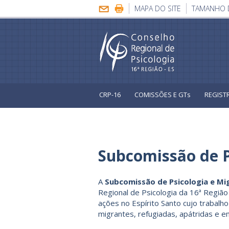
MAPA DO SITE
TAMANHO 
CRP-16
COMISSÕES E GTs
REGIST
Eleições Sistema Conselhos
Subcomissão de P
A
Subcomissão de Psicologia e Mi
Regional de Psicologia da 16ª Região
ações no Espírito Santo cujo trabal
migrantes, refugiadas, apátridas e 