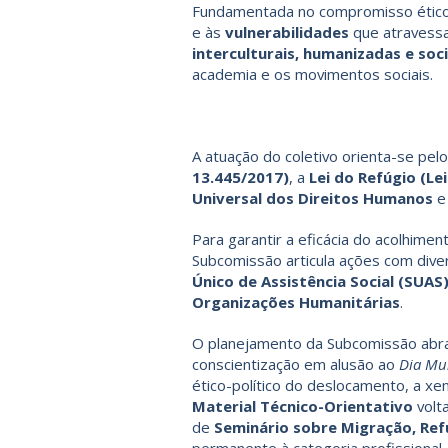
Fundamentada no compromisso ético d
e às
vulnerabilidades
que atravessa
interculturais, humanizadas e s
academia e os movimentos sociais.
A atuação do coletivo orienta-se pelo
13.445/2017)
, a
Lei do Refúgio (Le
Universal dos Direitos Humanos
e
Para garantir a eficácia do acolhimen
Subcomissão articula ações com div
Único de Assistência Social (SUAS
Organizações Humanitárias
.
O planejamento da Subcomissão abrang
conscientização em alusão ao
Dia Mun
ético-político do deslocamento, a xen
Material Técnico-Orientativo
volta
de
Seminário sobre Migração, Ref