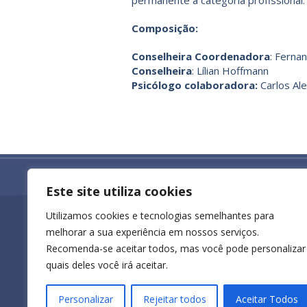
permanente à categoria profissional.
Composição:
Conselheira Coordenadora
: Ferna
Conselheira
: Lílian Hoffmann
Psicólogo colaboradora:
Carlos Al
Todos os direitos reservados ao Conselho R
Este site utiliza cookies
Utilizamos cookies e tecnologias semelhantes para
Endereço
melhorar a sua experiência em nossos serviços.
Rua Des. Ferreira Coelho, 330
Recomenda-se aceitar todos, mas você pode personalizar
8º andar, Salas 804-808
quais deles você irá aceitar.
Praia do Suá, Vitória - ES
Atendimento ao público:
seg. a sex., das 8h30 às 17h30.
...
Personalizar
Rejeitar todos
Aceitar Todos