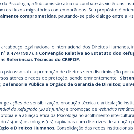
a Psicologia, a Subcomissão atua no combate às violências insti
m os fluxos migratórios contemporâneos. Seu propósito é orientar
ocialmente comprometidas
, pautando-se pelo diálogo entre a Psic
 arcabouço legal nacional e internacional dos Direitos Humanos, i
i nº 9.474/1997)
, a
Convenção Relativa ao Estatuto dos Refu
 as
Referências Técnicas do CREPOP
.
to psicossocial e a promoção de direitos sem discriminação por na
ersos atores e redes de proteção, sendo eminentemente:
Siste
)
;
Defensoria Pública e Órgãos de Garantia de Direitos
;
Univ
e ações de sensibilização, produção técnica e articulação insti
dial do Refugiado (20 de junho)
e promoção de
webnário temáti
ofobia e a atuação ética da Psicologia no acolhimento intercultur
do às(aos) psicólogas(os) capixabas com diretrizes de atuação pr
úgio e Direitos Humanos
; Consolidação das redes institucionai