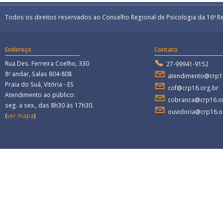
Todos os direitos reservados ao Conselho Regional de Psicologia da 16ª R
Endereço
Contato
Rua Des. Ferreira Coelho, 330
27-99941-9152
8º andar, Salas 804-808
atendimento@crp1
Praia do Suá, Vitória - ES
cof@crp16.org.br
Atendimento ao público:
cobranca@crp16.o
seg. a sex., das 8h30 às 17h30.
...
ouvidoria@crp16.o
(
ver mapa
)