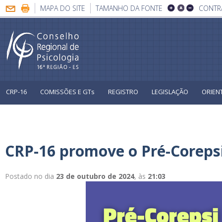
MAPA DO SITE
TAMANHO DA FONTE
CONTR
CRP-16
COMISSÕES E GTs
REGISTRO
LEGISLAÇÃO
ORIEN
Psicologia do Trânsito
Eleições Sistema Conselhos
CRP-16 promove o Pré-Corepsi
Postado no dia
23 de outubro de 2024
, às
21:03