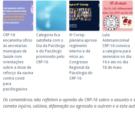
CRP-16
Categoria fica
6º Corep:
Luta
encaminha ofício
satisfeita com o
plenária aprova
Antimanicomial:
às secretarias
Dia da Psicóloga
regimento
CRP-16 convoca
municipais de
e do Psicólogo
interno e dá
a categoria para
Saúde com
promovido pelo
início ao
seminário no dia
orientações
CRP-16
Congresso
16 e ato no dia
sobre a dose de
Regional da
18 de maio
reforço da vacina
Psicologia do
contra covid
CRP-16
para
psicólogas/os
Os comentários não refletem a opinião do CRP-16 sobre o assunto e s
cometa injúria, calúnia, difamação ou agressão a outrem e a esta au