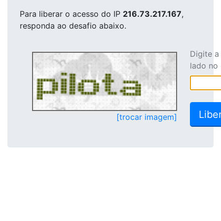
Para liberar o acesso
do IP
216.73.217.167
,
responda ao desafio abaixo.
Digite 
lado no
[trocar imagem]